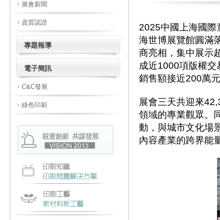
展會新聞
資質認證
2025中國上海國
海世博展覽館圓滿落
專題報導
商亮相，集中展示
成近1000項版權
電子簡訊
銷售額接近200萬
C&C發展
展會三天共迎來42,
綠色印刷
領域的專業觀眾。同
動，與城市文化場景
內容產業的跨界能