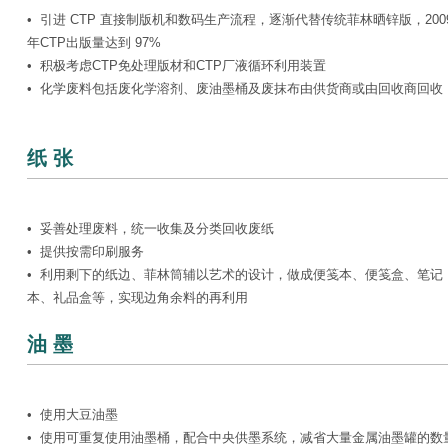
• 引进 CTP 直接制版机和数码生产流程，逐渐代替传统菲林晒锌版，200
年CTP出版量达到 97%
• 积极考虑CTP免处理版材和CTP厂液循环利用装置
• 化学废料包括废化学溶剂、废油墨桶及废抹布由供货商或由回收商回收
纸 张
• 妥善处理废料，统一收集及分类回收废纸
• 提供按需印刷服务
• 利用剩下的纸边、菲林筒辅以艺术的设计，做成便笺本、便笺盒、笔记
本、礼品盒等，实现边角余料的再利用
油 墨
• 使用大豆油墨
• 使用可重复使用油墨桶，配合中央供墨系统，减省大量金属油墨罐的数